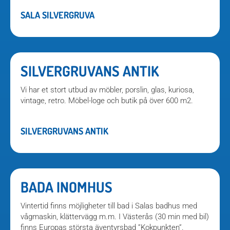
SALA SILVERGRUVA
SILVERGRUVANS ANTIK
Vi har et stort utbud av möbler, porslin, glas, kuriosa,
vintage, retro. Möbel-loge och butik på över 600 m2.
SILVERGRUVANS ANTIK
BADA INOMHUS
Vintertid finns möjligheter till bad i Salas badhus med
vågmaskin, klättervägg m.m. I Västerås (30 min med bil)
finns Europas största äventyrsbad ”Kokpunkten”.