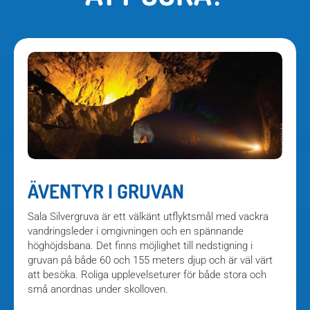
ÄVENTYR I GRUVAN
Sala Silvergruva är ett välkänt utflyktsmål med vackra
vandringsleder i omgivningen och en spännande
höghöjdsbana. Det finns möjlighet till nedstigning i
gruvan på både 60 och 155 meters djup och är väl värt
att besöka. Roliga upplevelseturer för både stora och
små anordnas under skolloven.