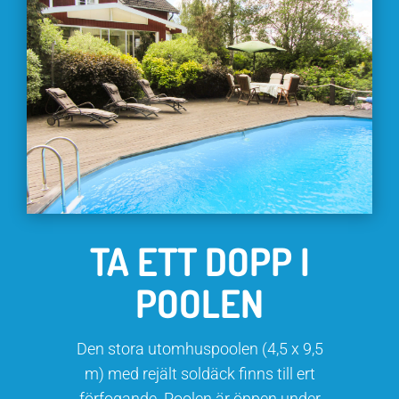
TA ETT DOPP I
POOLEN
Den stora utomhuspoolen (4,5 x 9,5
m) med rejält soldäck finns till ert
förfogande. Poolen är öppen under