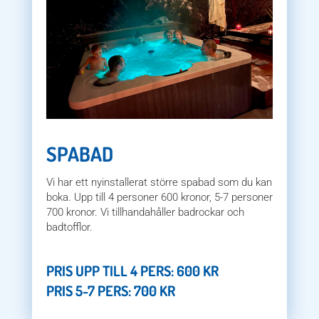
SPABAD
Vi har ett nyinstallerat större spabad som du kan
boka. Upp till 4 personer 600 kronor, 5-7 personer
700 kronor. Vi tillhandahåller badrockar och
badtofflor.
PRIS UPP TILL 4 PERS: 600 KR
PRIS 5-7 PERS: 700 KR